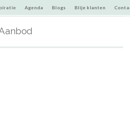
piratie
Agenda
Blogs
Blije klanten
Conta
Aanbod