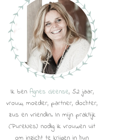
Ik ben
Agnes Geense
, 52 jaar,
vrouw, moeder, partner, dochter,
zus en vriendin. In mijn praktijk
(PureNes) nodig ik vrouwen uit
om inzicht te krijgen in hun