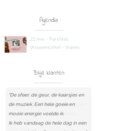
Agenda
22 mei – PureNes
Vrouwencirkel – Vianen
Blije klanten
“Een aanrader voor iedere vrouw
die zich vanuit liefde, veiligheid en
kwetsbaarheid wil ontwikkelen.”
Meer lezen..