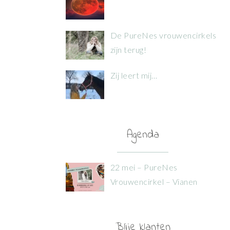
De PureNes vrouwencirkels
zijn terug!
Zij leert mij…
Agenda
22 mei – PureNes
Vrouwencirkel – Vianen
Blije klanten