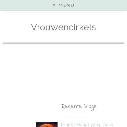
MENU
Home
»
Vrouwencirkels
Vrouwencirkels
Recente blogs
Practise what you preach