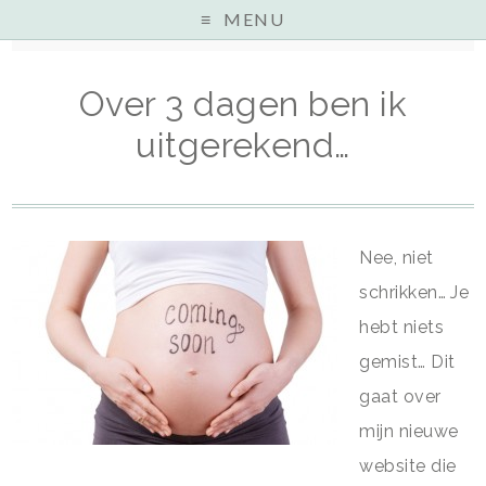
MENU
Home
»
Purenes
»
Over 3 dagen ben ik uitgerekend…
Over 3 dagen ben ik
uitgerekend…
Nee, niet
schrikken… Je
hebt niets
gemist… Dit
gaat over
mijn nieuwe
website die