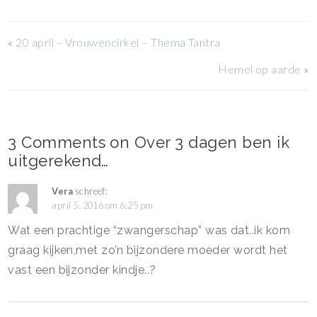
«
20 april – Vrouwencirkel – Thema Tantra
Hemel op aarde
»
3 Comments on Over 3 dagen ben ik
uitgerekend…
Vera
schreef:
april 5, 2016 om 6:25 pm
Wat een prachtige “zwangerschap” was dat..ik kom
graag kijken,met zo’n bijzondere moeder wordt het
vast een bijzonder kindje..?