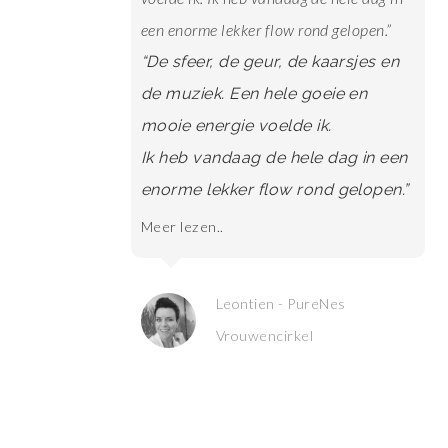
een enorme lekker flow rond gelopen.”
“Een aanrader voor iedere vrouw
“De sfeer, de geur, de kaarsjes en
die zich vanuit liefde, veiligheid en
de muziek. Een hele goeie en
kwetsbaarheid wil ontwikkelen.”
mooie energie voelde ik.
Meer lezen..
Ik heb vandaag de hele dag in een
enorme lekker flow rond gelopen.”
Jose - PureNes Vrouwencirkel
Meer lezen..
Leontien - PureNes
Vrouwencirkel