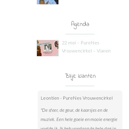
Agenda
22 mei – PureNes
Vrouwencirkel – Vianen
Blije klanten
Leontien - PureNes Vrouwencirkel
Jose - PureNes Vrouwencirkel
"De sfeer, de geur, de kaarsjes en de
"Een aanrader voor iedere vrouw die zich
muziek. Een hele goeie en mooie energie
vanuit liefde, veiligheid en
voelde ik. Ik heb vandaag de hele dag in
kwetsbaarheid wil ontwikkelen."