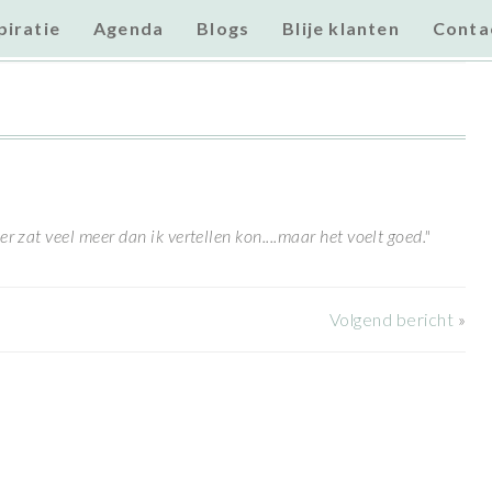
piratie
Agenda
Blogs
Blije klanten
Conta
r zat veel meer dan ik vertellen kon....maar het voelt goed."
Volgend bericht
»