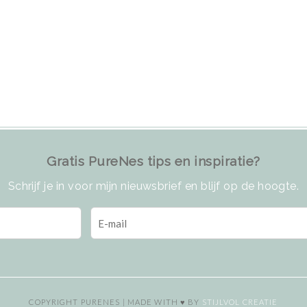
Gratis PureNes tips en inspiratie?
Schrijf je in voor mijn nieuwsbrief en blijf op de hoogte.
COPYRIGHT PURENES | MADE WITH ♥ BY
STIJLVOL CREATIE