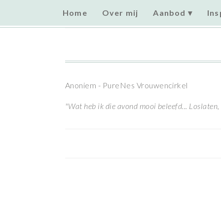
Home
Over mij
Aanbod
Ins
Home
» Testimonial »
Anoniem - PureNes Vrouwencirkel
"Wat heb ik die avond mooi beleefd... Loslaten, e