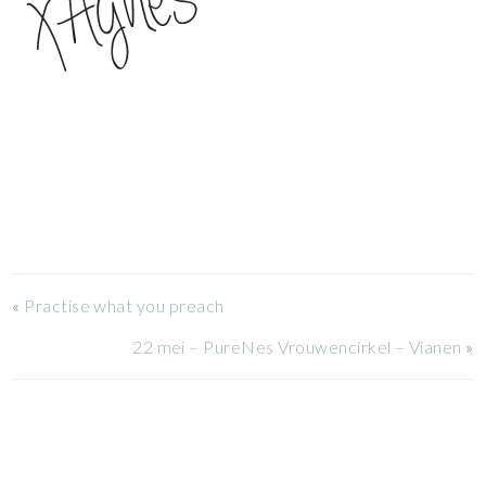
«
Practise what you preach
22 mei – PureNes Vrouwencirkel – Vianen
»