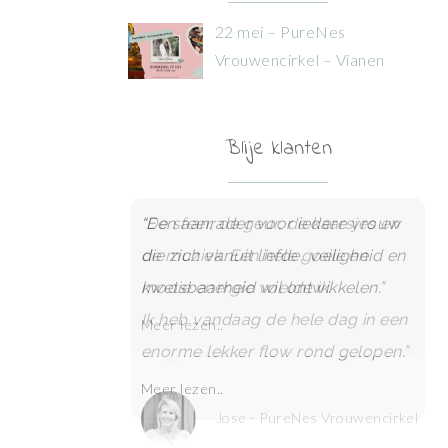
22 mei – PureNes
Vrouwencirkel – Vianen
Blije klanten
“Een aanrader voor iedere vrouw
die zich vanuit liefde, veiligheid en
kwetsbaarheid wil ontwikkelen.”
Meer lezen..
Jose - PureNes Vrouwencirkel