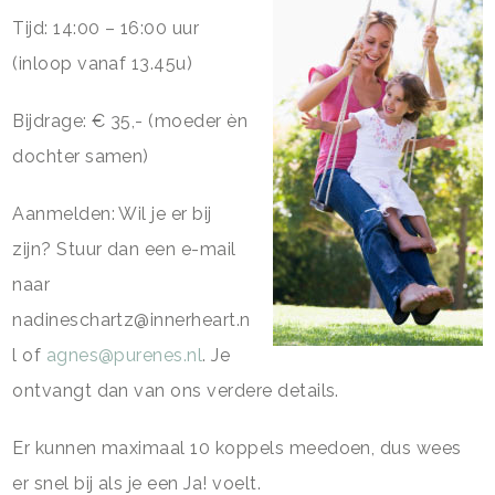
Tijd: 14:00 – 16:00 uur
(inloop vanaf 13.45u)
Bijdrage: € 35,- (moeder èn
dochter samen)
Aanmelden: Wil je er bij
zijn? Stuur dan een e-mail
naar
nadineschartz@innerheart.n
l of
agnes@purenes.nl
. Je
ontvangt dan van ons verdere details.
Er kunnen maximaal 10 koppels meedoen, dus wees
er snel bij als je een Ja! voelt.