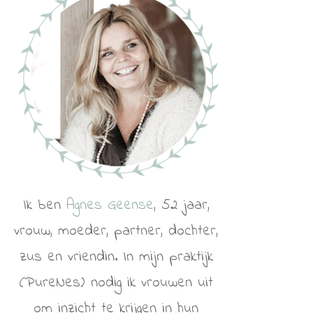
Ik ben
Agnes Geense
, 52 jaar,
vrouw, moeder, partner, dochter,
zus en vriendin. In mijn praktijk
(PureNes) nodig ik vrouwen uit
om inzicht te krijgen in hun