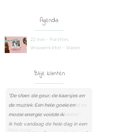
Agenda
22 mei – PureNes
Vrouwencirkel – Vianen
Blije klanten
“Een aanrader voor iedere vrouw
die zich vanuit liefde, veiligheid en
kwetsbaarheid wil ontwikkelen.”
Meer lezen..