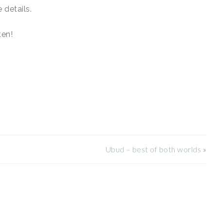
e details.
ten!
Ubud – best of both worlds
»