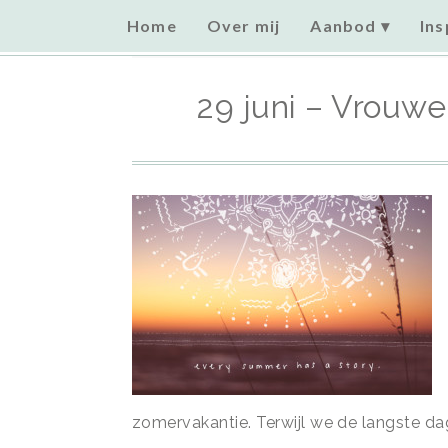
Home
Over mij
Aanbod
Ins
Home
»
Uncategorized
»
29 juni – Vrouwencirkel – Su
29 juni – Vrouw
zomervakantie. Terwijl we de langste da