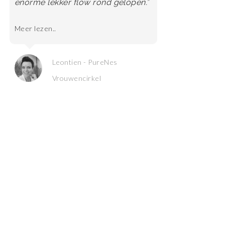
enorme lekker flow rond gelopen.”
Meer lezen..
Jose - PureNes Vrouwencirkel
Leontien - PureNes
Vrouwencirkel