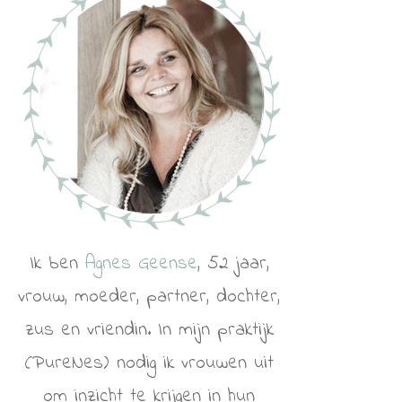
Ik ben
Agnes Geense
, 52 jaar,
vrouw, moeder, partner, dochter,
zus en vriendin. In mijn praktijk
(PureNes) nodig ik vrouwen uit
om inzicht te krijgen in hun