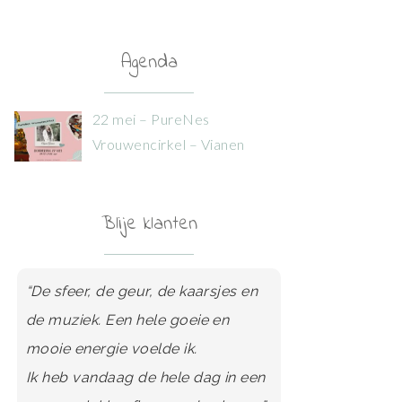
Agenda
22 mei – PureNes
Vrouwencirkel – Vianen
Blije klanten
“De sfeer, de geur, de kaarsjes en
“Een aanrader voor iedere vrouw
de muziek. Een hele goeie en
die zich vanuit liefde, veiligheid en
mooie energie voelde ik.
kwetsbaarheid wil ontwikkelen.”
Ik heb vandaag de hele dag in een
Meer lezen..