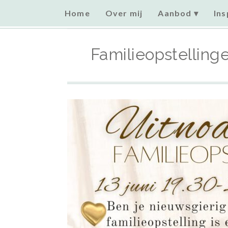
Home
Over mij
Aanbod
Ins
Home
»
Uncategorized
»
Familieopstellingen – 13 juni 
Familieopstelling