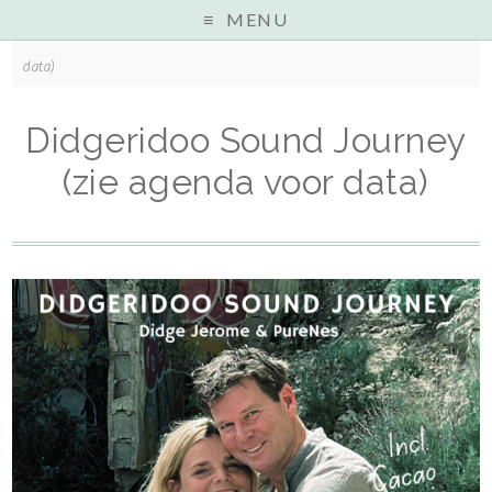
MENU
Home
»
PureNes 4 Groups
»
Didgeridoo Sound Journey (zie agenda voor
data)
Didgeridoo Sound Journey
(zie agenda voor data)