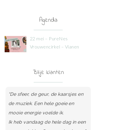
Agenda
22 mei – PureNes
Vrouwencirkel – Vianen
Blije klanten
“De sfeer, de geur, de kaarsjes en
“Een aanrader voor iedere vrouw
de muziek. Een hele goeie en
die zich vanuit liefde, veiligheid en
mooie energie voelde ik.
kwetsbaarheid wil ontwikkelen.”
Ik heb vandaag de hele dag in een
Meer lezen..