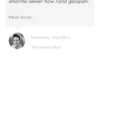
enorme lekker flow rond gelopen.”
Meer lezen..
Jose - PureNes Vrouwencirkel
Leontien - PureNes
Vrouwencirkel