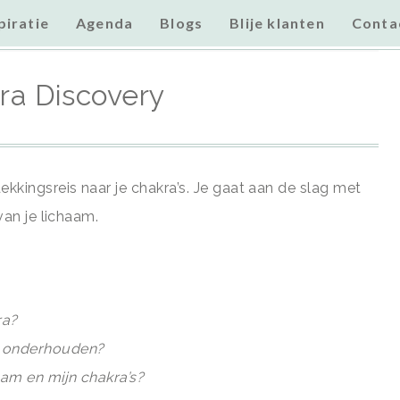
piratie
Agenda
Blogs
Blije klanten
Conta
ra Discovery
kkingsreis naar je chakra’s. Je gaat aan de slag met
van je lichaam.
ra?
en onderhouden?
aam en mijn chakra’s?