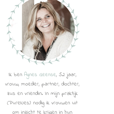
Ik ben
Agnes Geense
, 52 jaar,
vrouw, moeder, partner, dochter,
zus en vriendin. In mijn praktijk
(PureNes) nodig ik vrouwen uit
om inzicht te krijgen in hun